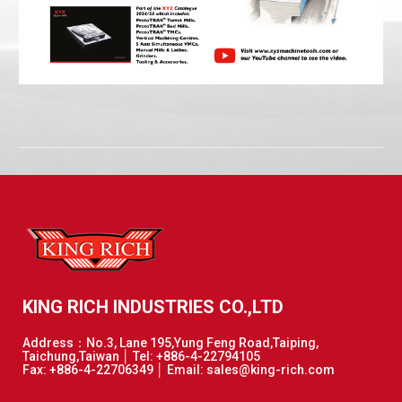
KING RICH INDUSTRIES CO.,LTD
Address：No.3, Lane 195,Yung Feng Road,Taiping,
Taichung,Taiwan │ Tel: +886-4-22794105
Fax: +886-4-22706349 │ Email: sales@king-rich.com