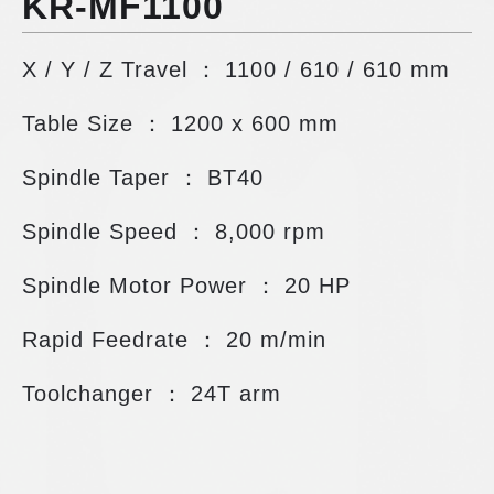
KR-MF1100
X / Y / Z Travel ：
1100 / 610 / 610 mm
Table Size ：
1200 x 600 mm
Spindle Taper ：
BT40
Spindle Speed ：
8,000 rpm
Spindle Motor Power ：
20 HP
Rapid Feedrate ：
20 m/min
Toolchanger ：
24T arm